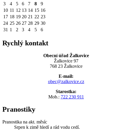
3
4
5
6
7
8
9
10
11
12
13
14
15
16
17
18
19
20
21
22
23
24
25
26
27
28
29
30
31
1
2
3
4
5
6
Rychlý kontakt
Obecní úřad Žalkovice
Žalkovice 97
768 23 Žalkovice
E-mail:
obec@zalkovice.cz
Starostka:
Mob.:
722 230 911
Pranostiky
Pranostika na akt. měsíc
Srpen k zimě hledí a rád vodu cedí.