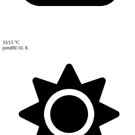
33/15 °C
pondělí
10. 8.