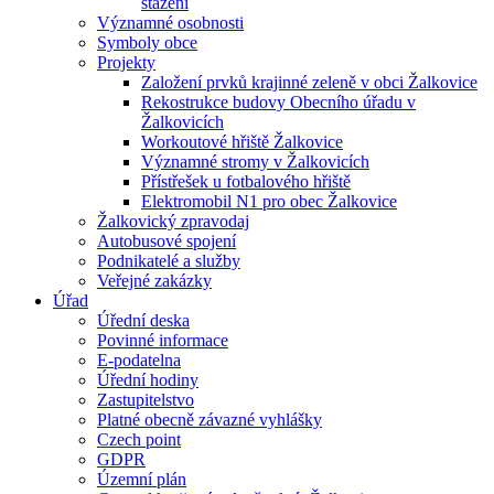
stažení
Významné osobnosti
Symboly obce
Projekty
Založení prvků krajinné zeleně v obci Žalkovice
Rekostrukce budovy Obecního úřadu v
Žalkovicích
Workoutové hřiště Žalkovice
Významné stromy v Žalkovicích
Přístřešek u fotbalového hřiště
Elektromobil N1 pro obec Žalkovice
Žalkovický zpravodaj
Autobusové spojení
Podnikatelé a služby
Veřejné zakázky
Úřad
Úřední deska
Povinné informace
E-podatelna
Úřední hodiny
Zastupitelstvo
Platné obecně závazné vyhlášky
Czech point
GDPR
Územní plán