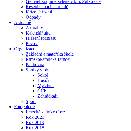
Generel krajinné zeleně v k.ú. Žalkovice
Řešení situací na úřadě
Krizové řízení
Odpady
Aktuálně
Aktuality
Kalendář akcí
Hlášení rozhlasu
Počasí
Organizace
Základní a mateřská škola
Římskokatolická farnost
Knihovna
Spolky v obci
Sokol
Hasiči
Myslivci
ČČK
Zahrádkáři
Sport
Fotogalerie
Letecké snímky obce
Rok 2020
Rok 2019
Rok 2018