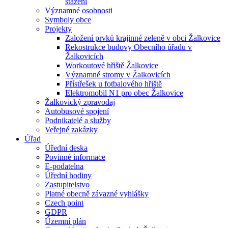
stažení
Významné osobnosti
Symboly obce
Projekty
Založení prvků krajinné zeleně v obci Žalkovice
Rekostrukce budovy Obecního úřadu v
Žalkovicích
Workoutové hřiště Žalkovice
Významné stromy v Žalkovicích
Přístřešek u fotbalového hřiště
Elektromobil N1 pro obec Žalkovice
Žalkovický zpravodaj
Autobusové spojení
Podnikatelé a služby
Veřejné zakázky
Úřad
Úřední deska
Povinné informace
E-podatelna
Úřední hodiny
Zastupitelstvo
Platné obecně závazné vyhlášky
Czech point
GDPR
Územní plán