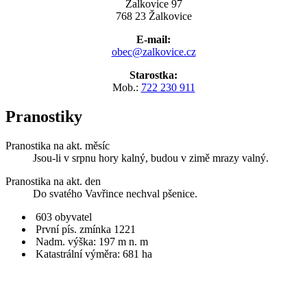
Žalkovice 97
768 23 Žalkovice
E-mail:
obec@zalkovice.cz
Starostka:
Mob.:
722 230 911
Pranostiky
Pranostika na akt. měsíc
Jsou-li v srpnu hory kalný, budou v zimě mrazy valný.
Pranostika na akt. den
Do svatého Vavřince nechval pšenice.
603 obyvatel
První pís. zmínka 1221
Nadm. výška: 197 m n. m
Katastrální výměra: 681 ha