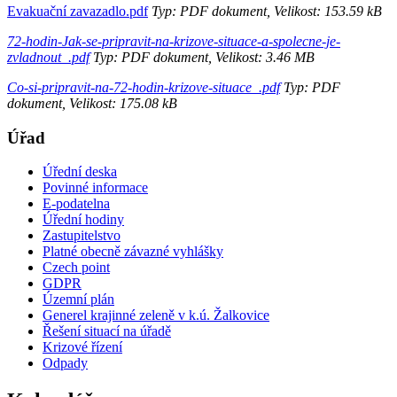
Evakuační zavazadlo.pdf
Typ: PDF dokument, Velikost: 153.59 kB
72-hodin-Jak-se-pripravit-na-krizove-situace-a-spolecne-je-
zvladnout_.pdf
Typ: PDF dokument, Velikost: 3.46 MB
Co-si-pripravit-na-72-hodin-krizove-situace_.pdf
Typ: PDF
dokument, Velikost: 175.08 kB
Úřad
Úřední deska
Povinné informace
E-podatelna
Úřední hodiny
Zastupitelstvo
Platné obecně závazné vyhlášky
Czech point
GDPR
Územní plán
Generel krajinné zeleně v k.ú. Žalkovice
Řešení situací na úřadě
Krizové řízení
Odpady