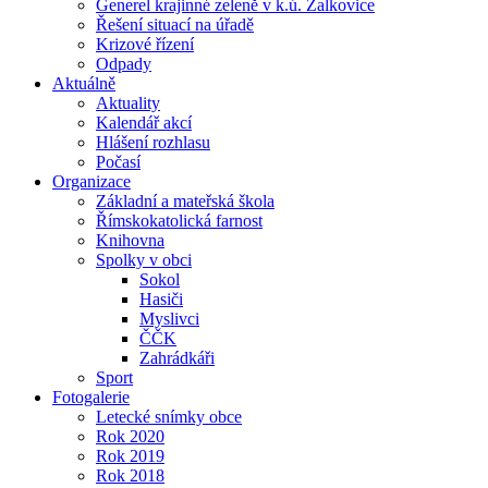
Generel krajinné zeleně v k.ú. Žalkovice
Řešení situací na úřadě
Krizové řízení
Odpady
Aktuálně
Aktuality
Kalendář akcí
Hlášení rozhlasu
Počasí
Organizace
Základní a mateřská škola
Římskokatolická farnost
Knihovna
Spolky v obci
Sokol
Hasiči
Myslivci
ČČK
Zahrádkáři
Sport
Fotogalerie
Letecké snímky obce
Rok 2020
Rok 2019
Rok 2018