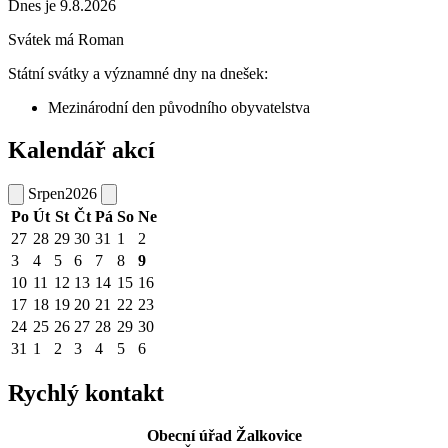
Dnes je 9.8.2026
Svátek má
Roman
Státní svátky a významné dny na dnešek:
Mezinárodní den původního obyvatelstva
Kalendář akcí
Srpen
2026
Po
Út
St
Čt
Pá
So
Ne
27
28
29
30
31
1
2
3
4
5
6
7
8
9
10
11
12
13
14
15
16
17
18
19
20
21
22
23
24
25
26
27
28
29
30
31
1
2
3
4
5
6
Rychlý kontakt
Obecní úřad Žalkovice