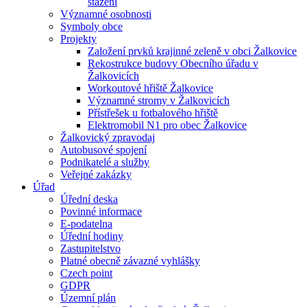
stažení
Významné osobnosti
Symboly obce
Projekty
Založení prvků krajinné zeleně v obci Žalkovice
Rekostrukce budovy Obecního úřadu v
Žalkovicích
Workoutové hřiště Žalkovice
Významné stromy v Žalkovicích
Přístřešek u fotbalového hřiště
Elektromobil N1 pro obec Žalkovice
Žalkovický zpravodaj
Autobusové spojení
Podnikatelé a služby
Veřejné zakázky
Úřad
Úřední deska
Povinné informace
E-podatelna
Úřední hodiny
Zastupitelstvo
Platné obecně závazné vyhlášky
Czech point
GDPR
Územní plán