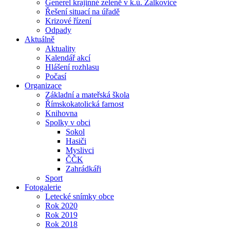
Generel krajinné zeleně v k.ú. Žalkovice
Řešení situací na úřadě
Krizové řízení
Odpady
Aktuálně
Aktuality
Kalendář akcí
Hlášení rozhlasu
Počasí
Organizace
Základní a mateřská škola
Římskokatolická farnost
Knihovna
Spolky v obci
Sokol
Hasiči
Myslivci
ČČK
Zahrádkáři
Sport
Fotogalerie
Letecké snímky obce
Rok 2020
Rok 2019
Rok 2018