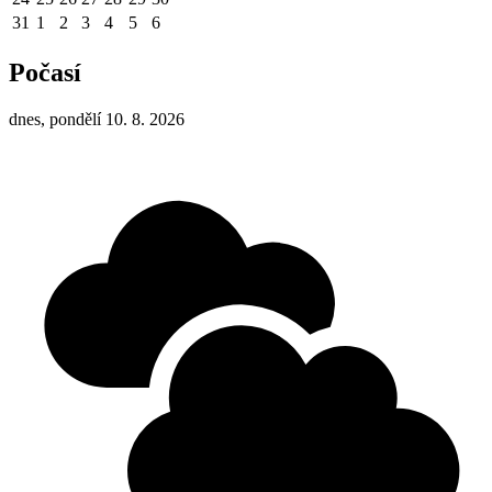
31
1
2
3
4
5
6
Počasí
dnes, pondělí 10. 8. 2026