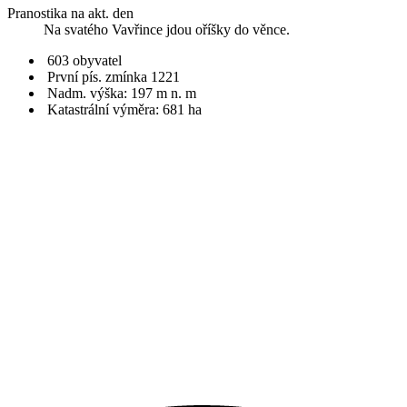
Pranostika na akt. den
Na svatého Vavřince jdou oříšky do věnce.
603 obyvatel
První pís. zmínka 1221
Nadm. výška: 197 m n. m
Katastrální výměra: 681 ha