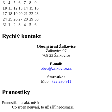
3
4
5
6
7
8
9
10
11
12
13
14
15
16
17
18
19
20
21
22
23
24
25
26
27
28
29
30
31
1
2
3
4
5
6
Rychlý kontakt
Obecní úřad Žalkovice
Žalkovice 97
768 23 Žalkovice
E-mail:
obec@zalkovice.cz
Starostka:
Mob.:
722 230 911
Pranostiky
Pranostika na akt. měsíc
Co srpen neuvaří, to už září nedosmaží.