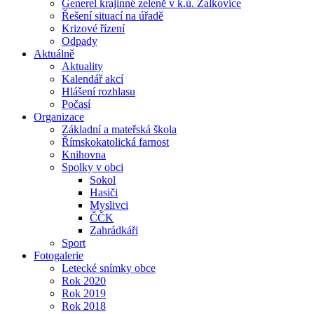
Generel krajinné zeleně v k.ú. Žalkovice
Řešení situací na úřadě
Krizové řízení
Odpady
Aktuálně
Aktuality
Kalendář akcí
Hlášení rozhlasu
Počasí
Organizace
Základní a mateřská škola
Římskokatolická farnost
Knihovna
Spolky v obci
Sokol
Hasiči
Myslivci
ČČK
Zahrádkáři
Sport
Fotogalerie
Letecké snímky obce
Rok 2020
Rok 2019
Rok 2018