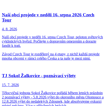
Naší obcí projede v neděli 16. srpna 2026 Czech
Tour
4. 8.
2026
Naší obcí projede v neděli 16. srpna Czech Tour, peloton světových
cyklistických hvězd. Počítejte s dopravním omezením a dorazte
fandit k trati.
Závod Czech Tour je rozdělený na 4 etapy, z nichž každá projede
mnoha obcemi v rámci celého Česka a ta naše je mezi nimi.
TJ Sokol Žalkovice - poznávací výlety
15. 7.
2026
Tělocvičná jednota Sokol Žalkovice pořádá během letních prázdnin
2 poznávací výlety - 5.8.2026 výlet do okresního města Olomouce a
12.8.2026 výlet do nedalekých Zdounek, kde absolvujeme exkurzi
místní pekárny. Více v přiložených letácích.