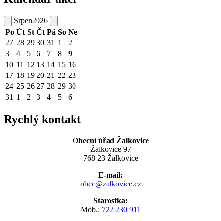
Srpen
2026
Po
Út
St
Čt
Pá
So
Ne
27
28
29
30
31
1
2
3
4
5
6
7
8
9
10
11
12
13
14
15
16
17
18
19
20
21
22
23
24
25
26
27
28
29
30
31
1
2
3
4
5
6
Rychlý kontakt
Obecní úřad Žalkovice
Žalkovice 97
768 23 Žalkovice
E-mail:
obec@zalkovice.cz
Starostka:
Mob.:
722 230 911