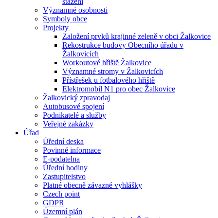
stažení
Významné osobnosti
Symboly obce
Projekty
Založení prvků krajinné zeleně v obci Žalkovice
Rekostrukce budovy Obecního úřadu v
Žalkovicích
Workoutové hřiště Žalkovice
Významné stromy v Žalkovicích
Přístřešek u fotbalového hřiště
Elektromobil N1 pro obec Žalkovice
Žalkovický zpravodaj
Autobusové spojení
Podnikatelé a služby
Veřejné zakázky
Úřad
Úřední deska
Povinné informace
E-podatelna
Úřední hodiny
Zastupitelstvo
Platné obecně závazné vyhlášky
Czech point
GDPR
Územní plán