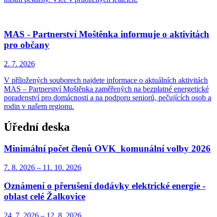
MAS - Partnerství Moštěnka informuje o aktivitách
pro občany
2. 7.
2026
V příložených souborech najdete informace o aktuálních aktivitách
MAS – Partnerství Moštěnka zaměřených na bezplatné energetické
poradenství pro domácnosti a na podporu seniorů, pečujících osob a
rodin v našem regionu.
Úřední deska
Minimální počet členů OVK_komunální volby 2026
7. 8.
2026
–
11. 10.
2026
Oznámení o přerušení dodávky elektrické energie -
oblast celé Žalkovice
24. 7.
2026
–
12. 8.
2026