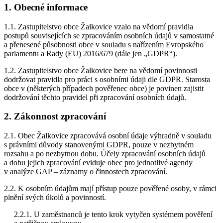
1. Obecné informace
1.1. Zastupitelstvo obce Žalkovice vzalo na vědomí pravidla
postupů souvisejících se zpracováním osobních údajů v samostatné
a přenesené působnosti obce v souladu s nařízením Evropského
parlamentu a Rady (EU) 2016/679 (dále jen „GDPR“).
1.2. Zastupitelstvo obce Žalkovice bere na vědomí povinnosti
dodržovat pravidla pro práci s osobními údaji dle GDPR. Starosta
obce v (některých případech pověřenec obce) je povinen zajistit
dodržování těchto pravidel při zpracování osobních údajů.
2. Zákonnost zpracování
2.1. Obec Žalkovice zpracovává osobní údaje výhradně v souladu
s právními důvody stanovenými GDPR, pouze v nezbytném
rozsahu a po nezbytnou dobu. Účely zpracování osobních údajů
a dobu jejich zpracování eviduje obec pro jednotlivé agendy
v analýze GAP – záznamy o činnostech zpracování.
2.2. K osobním údajům mají přístup pouze pověřené osoby, v rámci
plnění svých úkolů a povinností.
2.2.1. U zaměstnanců je tento krok vytyčen systémem pověření