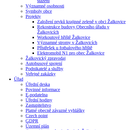
stažení
Významné osobnosti
Symboly obce
Projekty
Založení prvků krajinné zeleně v obci Žalkovice
Rekostrukce budovy Obecního úřadu v
Žalkovicích
Workoutové hřiště Žalkovice
Významné stromy v Žalkovicích
Přístřešek u fotbalového hřiště
Elektromobil N1 pro obec Žalkovice
Žalkovický zpravodaj
Autobusové spojení
Podnikatelé a služby
Veřejné zakázky
Úřad
Úřední deska
Povinné informace
E-podatelna
Úřední hodiny
Zastupitelstvo
Platné obecně závazné vyhlášky
Czech point
GDPR
Územní plán