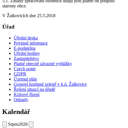
5.1. Zásady zpracování osobních údajů jsou platné od podpisu
starosty obce.
V Žalkovicích dne 25.5.2018
Úřad
Úřední deska
Povinné informace
E-podatelna
Úřední hodiny
Zastupitelstvo
Platné obecně závazné vyhlášky
Czech point
GDPR
Územní plán
Generel krajinné zeleně v k.ú. Žalkovice
Řešení situací na úřadě
Krizové řízení
Odpady
Kalendář
Srpen
2026