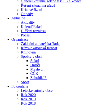
Generel krajinné zeleně v k.ú. Žalkovice
Řešení situací na úřadě
Krizové řízení
Odpady
Aktuálně
Aktuality
Kalendář akcí
Hlášení rozhlasu
Počasí
Organizace
Základní a mateřská škola
Římskokatolická farnost
Knihovna
Spolky v obci
Sokol
Hasiči
Myslivci
ČČK
Zahrádkáři
Sport
Fotogalerie
Letecké snímky obce
Rok 2020
Rok 2019
Rok 2018