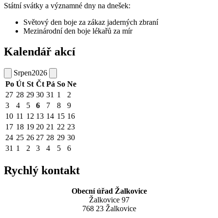
Státní svátky a významné dny na dnešek:
Světový den boje za zákaz jaderných zbraní
Mezinárodní den boje lékařů za mír
Kalendář akcí
Srpen
2026
Po
Út
St
Čt
Pá
So
Ne
27
28
29
30
31
1
2
3
4
5
6
7
8
9
10
11
12
13
14
15
16
17
18
19
20
21
22
23
24
25
26
27
28
29
30
31
1
2
3
4
5
6
Rychlý kontakt
Obecní úřad Žalkovice
Žalkovice 97
768 23 Žalkovice