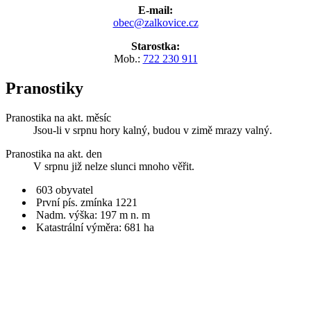
E-mail:
obec@zalkovice.cz
Starostka:
Mob.:
722 230 911
Pranostiky
Pranostika na akt. měsíc
Jsou-li v srpnu hory kalný, budou v zimě mrazy valný.
Pranostika na akt. den
V srpnu již nelze slunci mnoho věřit.
603 obyvatel
První pís. zmínka 1221
Nadm. výška: 197 m n. m
Katastrální výměra: 681 ha