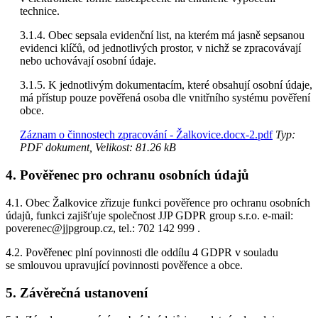
technice.
3.1.4. Obec sepsala evidenční list, na kterém má jasně sepsanou
evidenci klíčů, od jednotlivých prostor, v nichž se zpracovávají
nebo uchovávají osobní údaje.
3.1.5. K jednotlivým dokumentacím, které obsahují osobní údaje,
má přístup pouze pověřená osoba dle vnitřního systému pověření
obce.
Záznam o činnostech zpracování - Žalkovice.docx-2.pdf
Typ:
PDF dokument, Velikost: 81.26 kB
4. Pověřenec pro ochranu osobních údajů
4.1. Obec Žalkovice zřizuje funkci pověřence pro ochranu osobních
údajů, funkci zajišťuje společnost JJP GDPR group s.r.o. e-mail:
poverenec@jjpgroup.cz, tel.: 702 142 999 .
4.2. Pověřenec plní povinnosti dle oddílu 4 GDPR v souladu
se smlouvou upravující povinnosti pověřence a obce.
5. Závěrečná ustanovení