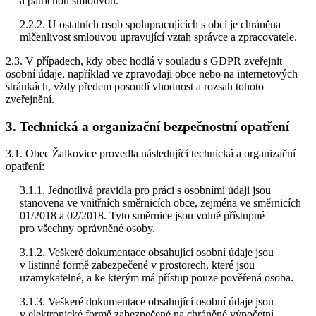
a patřičnou smlouvou.
2.2.2. U ostatních osob spolupracujících s obcí je chráněna
mlčenlivost smlouvou upravující vztah správce a zpracovatele.
2.3. V případech, kdy obec hodlá v souladu s GDPR zveřejnit
osobní údaje, například ve zpravodaji obce nebo na internetových
stránkách, vždy předem posoudí vhodnost a rozsah tohoto
zveřejnění.
3. Technická a organizační bezpečnostní opatření
3.1. Obec Žalkovice provedla následující technická a organizační
opatření:
3.1.1. Jednotlivá pravidla pro práci s osobními údaji jsou
stanovena ve vnitřních směrnicích obce, zejména ve směrnicích
01/2018 a 02/2018. Tyto směrnice jsou volně přístupné
pro všechny oprávněné osoby.
3.1.2. Veškeré dokumentace obsahující osobní údaje jsou
v listinné formě zabezpečené v prostorech, které jsou
uzamykatelné, a ke kterým má přístup pouze pověřená osoba.
3.1.3. Veškeré dokumentace obsahující osobní údaje jsou
v elektronické formě zabezpečené na chráněné výpočetní