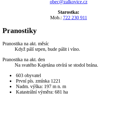
obec@zalkovice.cz
Starostka:
Mob.:
722 230 911
Pranostiky
Pranostika na akt. měsíc
Když pálí srpen, bude pálit i víno.
Pranostika na akt. den
Na svatého Kajetána otvírá se stodol brána.
603 obyvatel
První pís. zmínka 1221
Nadm. výška: 197 m n. m
Katastrální výměra: 681 ha