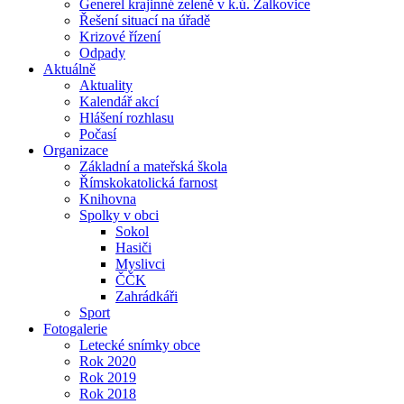
Generel krajinné zeleně v k.ú. Žalkovice
Řešení situací na úřadě
Krizové řízení
Odpady
Aktuálně
Aktuality
Kalendář akcí
Hlášení rozhlasu
Počasí
Organizace
Základní a mateřská škola
Římskokatolická farnost
Knihovna
Spolky v obci
Sokol
Hasiči
Myslivci
ČČK
Zahrádkáři
Sport
Fotogalerie
Letecké snímky obce
Rok 2020
Rok 2019
Rok 2018