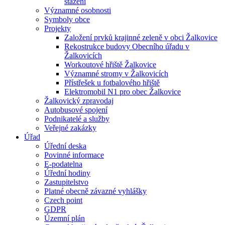
stažení
Významné osobnosti
Symboly obce
Projekty
Založení prvků krajinné zeleně v obci Žalkovice
Rekostrukce budovy Obecního úřadu v
Žalkovicích
Workoutové hřiště Žalkovice
Významné stromy v Žalkovicích
Přístřešek u fotbalového hřiště
Elektromobil N1 pro obec Žalkovice
Žalkovický zpravodaj
Autobusové spojení
Podnikatelé a služby
Veřejné zakázky
Úřad
Úřední deska
Povinné informace
E-podatelna
Úřední hodiny
Zastupitelstvo
Platné obecně závazné vyhlášky
Czech point
GDPR
Územní plán