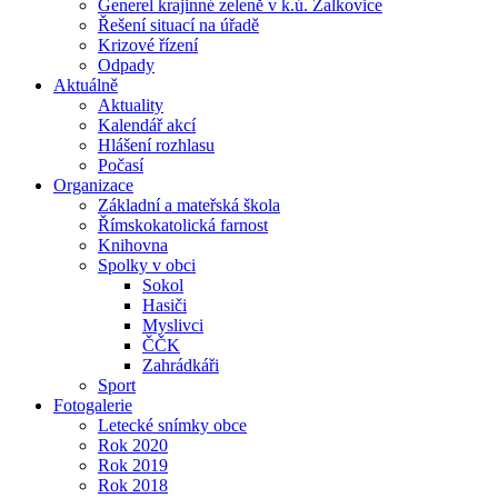
Generel krajinné zeleně v k.ú. Žalkovice
Řešení situací na úřadě
Krizové řízení
Odpady
Aktuálně
Aktuality
Kalendář akcí
Hlášení rozhlasu
Počasí
Organizace
Základní a mateřská škola
Římskokatolická farnost
Knihovna
Spolky v obci
Sokol
Hasiči
Myslivci
ČČK
Zahrádkáři
Sport
Fotogalerie
Letecké snímky obce
Rok 2020
Rok 2019
Rok 2018