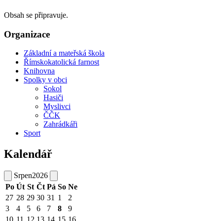
Obsah se připravuje.
Organizace
Základní a mateřská škola
Římskokatolická farnost
Knihovna
Spolky v obci
Sokol
Hasiči
Myslivci
ČČK
Zahrádkáři
Sport
Kalendář
Srpen
2026
Po
Út
St
Čt
Pá
So
Ne
27
28
29
30
31
1
2
3
4
5
6
7
8
9
10
11
12
13
14
15
16