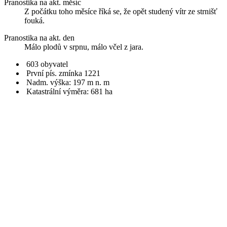
Pranostika na akt. měsíc
Z počátku toho měsíce říká se, že opět studený vítr ze strnišť
fouká.
Pranostika na akt. den
Málo plodů v srpnu, málo včel z jara.
603 obyvatel
První pís. zmínka 1221
Nadm. výška: 197 m n. m
Katastrální výměra: 681 ha