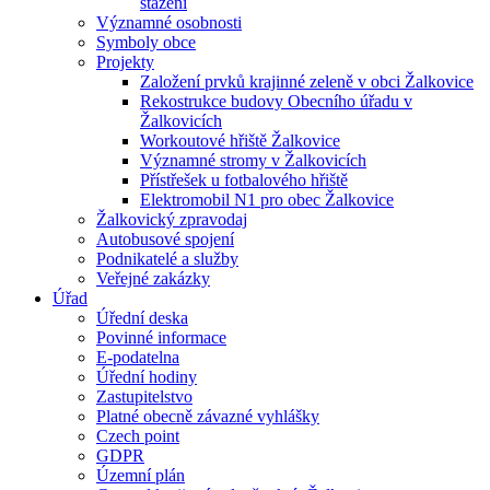
stažení
Významné osobnosti
Symboly obce
Projekty
Založení prvků krajinné zeleně v obci Žalkovice
Rekostrukce budovy Obecního úřadu v
Žalkovicích
Workoutové hřiště Žalkovice
Významné stromy v Žalkovicích
Přístřešek u fotbalového hřiště
Elektromobil N1 pro obec Žalkovice
Žalkovický zpravodaj
Autobusové spojení
Podnikatelé a služby
Veřejné zakázky
Úřad
Úřední deska
Povinné informace
E-podatelna
Úřední hodiny
Zastupitelstvo
Platné obecně závazné vyhlášky
Czech point
GDPR
Územní plán