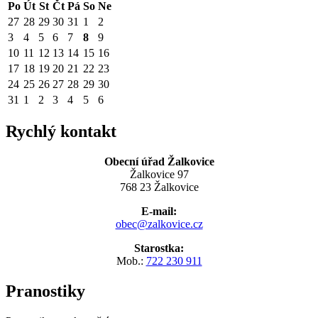
Po
Út
St
Čt
Pá
So
Ne
27
28
29
30
31
1
2
3
4
5
6
7
8
9
10
11
12
13
14
15
16
17
18
19
20
21
22
23
24
25
26
27
28
29
30
31
1
2
3
4
5
6
Rychlý kontakt
Obecní úřad Žalkovice
Žalkovice 97
768 23 Žalkovice
E-mail:
obec@zalkovice.cz
Starostka:
Mob.:
722 230 911
Pranostiky