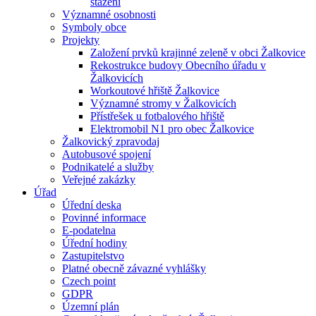
stažení
Významné osobnosti
Symboly obce
Projekty
Založení prvků krajinné zeleně v obci Žalkovice
Rekostrukce budovy Obecního úřadu v
Žalkovicích
Workoutové hřiště Žalkovice
Významné stromy v Žalkovicích
Přístřešek u fotbalového hřiště
Elektromobil N1 pro obec Žalkovice
Žalkovický zpravodaj
Autobusové spojení
Podnikatelé a služby
Veřejné zakázky
Úřad
Úřední deska
Povinné informace
E-podatelna
Úřední hodiny
Zastupitelstvo
Platné obecně závazné vyhlášky
Czech point
GDPR
Územní plán