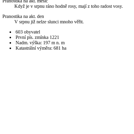
Pranostika na akt. měsíc
Když je v srpnu ráno hodně rosy, mají z toho radost vosy.
Pranostika na akt. den
V srpnu již nelze slunci mnoho věřit.
603 obyvatel
První pís. zmínka 1221
Nadm. výška: 197 m n. m
Katastrální výměra: 681 ha