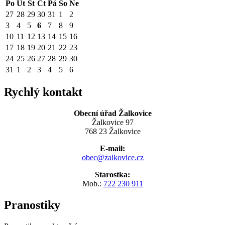
Po
Út
St
Čt
Pá
So
Ne
27
28
29
30
31
1
2
3
4
5
6
7
8
9
10
11
12
13
14
15
16
17
18
19
20
21
22
23
24
25
26
27
28
29
30
31
1
2
3
4
5
6
Rychlý kontakt
Obecní úřad Žalkovice
Žalkovice 97
768 23 Žalkovice
E-mail:
obec@zalkovice.cz
Starostka:
Mob.:
722 230 911
Pranostiky