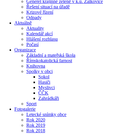
Generel krajinné zeleně v k.ú. Žalkovice
Řešení situací na úřadě
Krizové řízení
Odpady
Aktuálně
Aktuality
Kalendář akcí
Hlášení rozhlasu
Počasí
Organizace
Základní a mateřská škola
Římskokatolická farnost
Knihovna
Spolky v obci
Sokol
Hasiči
Myslivci
ČČK
Zahrádkáři
Sport
Fotogalerie
Letecké snímky obce
Rok 2020
Rok 2019
Rok 2018