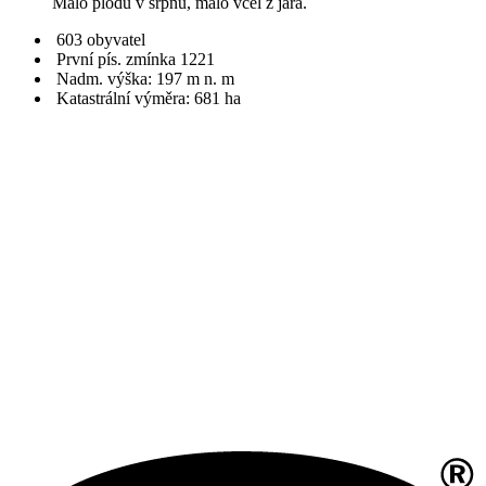
Málo plodů v srpnu, málo včel z jara.
603 obyvatel
První pís. zmínka 1221
Nadm. výška: 197 m n. m
Katastrální výměra: 681 ha