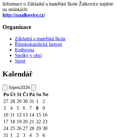
Informace o Základní a mateřské škole Žalkovice najdete
na stránkách:
http://zszalkovice.cz/
Organizace
Základní a mateřská škola
Římskokatolická farnost
Knihovna
Spolky v obci
Sport
Kalendář
Srpen
2026
Po
Út
St
Čt
Pá
So
Ne
27
28
29
30
31
1
2
3
4
5
6
7
8
9
10
11
12
13
14
15
16
17
18
19
20
21
22
23
24
25
26
27
28
29
30
31
1
2
3
4
5
6