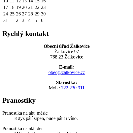
10
11
12
13
14
15
16
17
18
19
20
21
22
23
24
25
26
27
28
29
30
31
1
2
3
4
5
6
Rychlý kontakt
Obecní úřad Žalkovice
Žalkovice 97
768 23 Žalkovice
E-mail:
obec@zalkovice.cz
Starostka:
Mob.:
722 230 911
Pranostiky
Pranostika na akt. měsíc
Když pálí srpen, bude pálit i víno.
Pranostika na akt. den