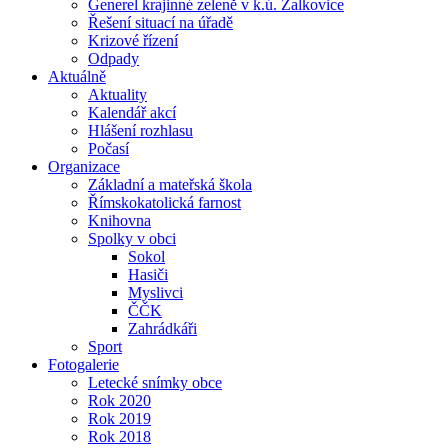
Generel krajinné zeleně v k.ú. Žalkovice
Řešení situací na úřadě
Krizové řízení
Odpady
Aktuálně
Aktuality
Kalendář akcí
Hlášení rozhlasu
Počasí
Organizace
Základní a mateřská škola
Římskokatolická farnost
Knihovna
Spolky v obci
Sokol
Hasiči
Myslivci
ČČK
Zahrádkáři
Sport
Fotogalerie
Letecké snímky obce
Rok 2020
Rok 2019
Rok 2018