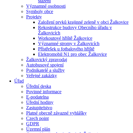
stažení
Významné osobnosti
Symboly obce
Projekty
Založení prvků krajinné zeleně v obci Žalkovice
Rekostrukce budovy Obecního úřadu v
Žalkovicích
Workoutové hřiště Žalkovice
Významné stromy v Žalkovicích
Přístřešek u fotbalového hřiště
Elektromobil N1 pro obec Žalkovice
Žalkovický zpravodaj
Autobusové spojení
Podnikatelé a služby
Veřejné zakázky
Úřad
Úřední deska
Povinné informace
E-podatelna
Úřední hodiny
Zastupitelstvo
Platné obecně závazné vyhlášky
Czech point
GDPR
Územní plán