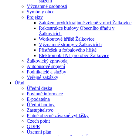
stažení
Významné osobnosti
Symboly obce
Projekty
Založení prvků krajinné zeleně v obci Žalkovice
Rekostrukce budovy Obecního úřadu v
Žalkovicích
Workoutové hřiště Žalkovice
Významné stromy v Žalkovicích
Přístřešek u fotbalového hřiště
Elektromobil N1 pro obec Žalkovice
Žalkovický zpravodaj
Autobusové spojení
Podnikatelé a služby
Veřejné zakázky
Úřad
Úřední deska
Povinné informace
E-podatelna
Úřední hodiny
Zastupitelstvo
Platné obecně závazné vyhlášky
Czech point
GDPR
Územní plán