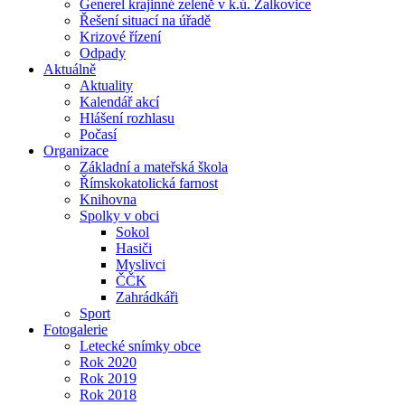
Generel krajinné zeleně v k.ú. Žalkovice
Řešení situací na úřadě
Krizové řízení
Odpady
Aktuálně
Aktuality
Kalendář akcí
Hlášení rozhlasu
Počasí
Organizace
Základní a mateřská škola
Římskokatolická farnost
Knihovna
Spolky v obci
Sokol
Hasiči
Myslivci
ČČK
Zahrádkáři
Sport
Fotogalerie
Letecké snímky obce
Rok 2020
Rok 2019
Rok 2018