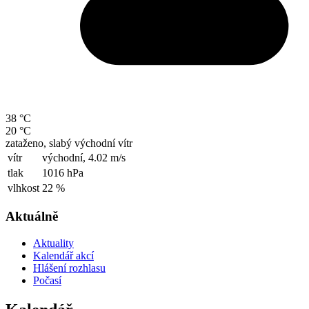
38 °C
20 °C
zataženo, slabý východní vítr
vítr
východní,
4.02 m/s
tlak
1016 hPa
vlhkost
22 %
Aktuálně
Aktuality
Kalendář akcí
Hlášení rozhlasu
Počasí