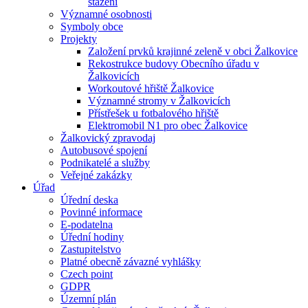
stažení
Významné osobnosti
Symboly obce
Projekty
Založení prvků krajinné zeleně v obci Žalkovice
Rekostrukce budovy Obecního úřadu v
Žalkovicích
Workoutové hřiště Žalkovice
Významné stromy v Žalkovicích
Přístřešek u fotbalového hřiště
Elektromobil N1 pro obec Žalkovice
Žalkovický zpravodaj
Autobusové spojení
Podnikatelé a služby
Veřejné zakázky
Úřad
Úřední deska
Povinné informace
E-podatelna
Úřední hodiny
Zastupitelstvo
Platné obecně závazné vyhlášky
Czech point
GDPR
Územní plán