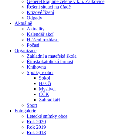
Generel krajinné zeleně v k.ú. Žalkovice
Řešení situací na úřadě
Krizové řízení
Odpady
Aktuálně
Aktuality
Kalendář akcí
Hlášení rozhlasu
Počasí
Organizace
Základní a mateřská škola
Římskokatolická farnost
Knihovna
Spolky v obci
Sokol
Hasiči
Myslivci
ČČK
Zahrádkáři
Sport
Fotogalerie
Letecké snímky obce
Rok 2020
Rok 2019
Rok 2018