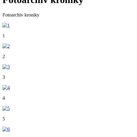
Fotoarchiv kroniky
1
2
3
4
5