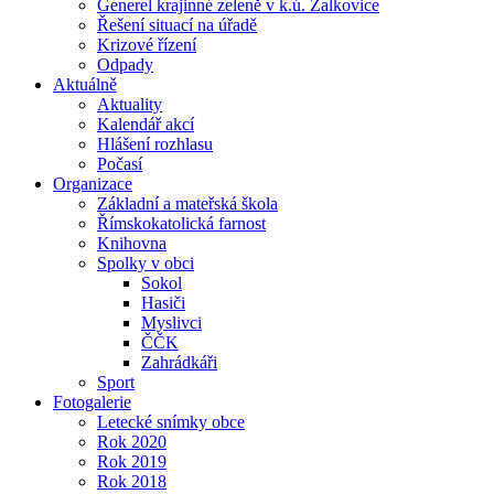
Generel krajinné zeleně v k.ú. Žalkovice
Řešení situací na úřadě
Krizové řízení
Odpady
Aktuálně
Aktuality
Kalendář akcí
Hlášení rozhlasu
Počasí
Organizace
Základní a mateřská škola
Římskokatolická farnost
Knihovna
Spolky v obci
Sokol
Hasiči
Myslivci
ČČK
Zahrádkáři
Sport
Fotogalerie
Letecké snímky obce
Rok 2020
Rok 2019
Rok 2018