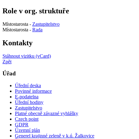
Role v org. struktuře
Místostarosta -
Zastupitelstvo
Místostarosta -
Rada
Kontakty
Stáhnout vizitku (vCard)
Zpět
Úřad
Úřední deska
Povinné informace
E-podatelna
Úřední hodiny
Zastupitelstvo
Platné obecně závazné vyhlášky
Czech point
GDPR
Územní plán
Generel krajinné zeleně v k.ú. Žalkovice