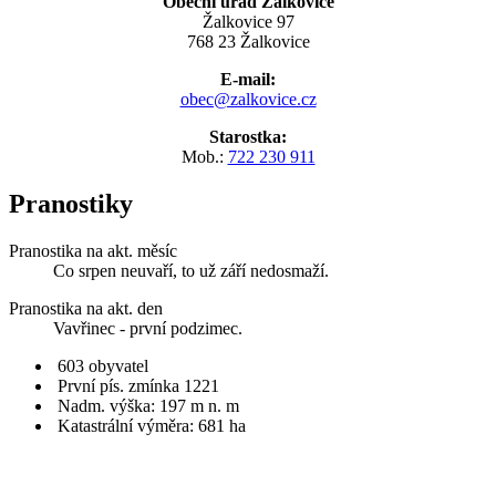
Obecní úřad Žalkovice
Žalkovice 97
768 23 Žalkovice
E-mail:
obec@zalkovice.cz
Starostka:
Mob.:
722 230 911
Pranostiky
Pranostika na akt. měsíc
Co srpen neuvaří, to už září nedosmaží.
Pranostika na akt. den
Vavřinec - první podzimec.
603 obyvatel
První pís. zmínka 1221
Nadm. výška: 197 m n. m
Katastrální výměra: 681 ha