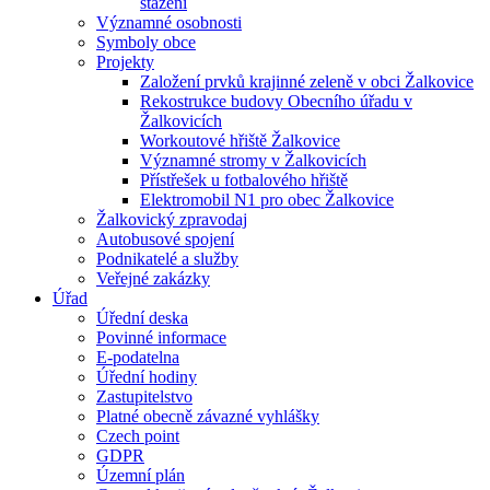
stažení
Významné osobnosti
Symboly obce
Projekty
Založení prvků krajinné zeleně v obci Žalkovice
Rekostrukce budovy Obecního úřadu v
Žalkovicích
Workoutové hřiště Žalkovice
Významné stromy v Žalkovicích
Přístřešek u fotbalového hřiště
Elektromobil N1 pro obec Žalkovice
Žalkovický zpravodaj
Autobusové spojení
Podnikatelé a služby
Veřejné zakázky
Úřad
Úřední deska
Povinné informace
E-podatelna
Úřední hodiny
Zastupitelstvo
Platné obecně závazné vyhlášky
Czech point
GDPR
Územní plán