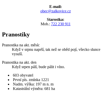
E-mail:
obec@zalkovice.cz
Starostka:
Mob.:
722 230 911
Pranostiky
Pranostika na akt. měsíc
Když v srpnu naprší, tak než se oběd pojí, všecko slunce
vysuší.
Pranostika na akt. den
Když srpen pálí, bude pálit i víno.
603 obyvatel
První pís. zmínka 1221
Nadm. výška: 197 m n. m
Katastrální výměra: 681 ha