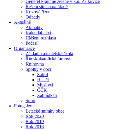
Generel krajinné zeleně v k.ú. Žalkovice
Řešení situací na úřadě
Krizové řízení
Odpady
Aktuálně
Aktuality
Kalendář akcí
Hlášení rozhlasu
Počasí
Organizace
Základní a mateřská škola
Římskokatolická farnost
Knihovna
Spolky v obci
Sokol
Hasiči
Myslivci
ČČK
Zahrádkáři
Sport
Fotogalerie
Letecké snímky obce
Rok 2020
Rok 2019
Rok 2018