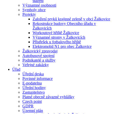
stažení
Významné osobnosti
Symboly obce
Projekty
Založení prvků krajinné zeleně v obci Žalkovice
Rekostrukce budovy Obecního úřadu v
Žalkovicích
Workoutové hřiště Žalkovice
Významné stromy v Žalkovicích
Přístřešek u fotbalového hřiště
Elektromobil N1 pro obec Žalkovice
Žalkovický zpravodaj
Autobusové spojení
Podnikatelé a služby
Veřejné zakázky
Úřad
Úřední deska
Povinné informace
E-podatelna
Úřední hodiny
Zastupitelstvo
Platné obecně závazné vyhlášky
Czech point
GDPR
Územní plán