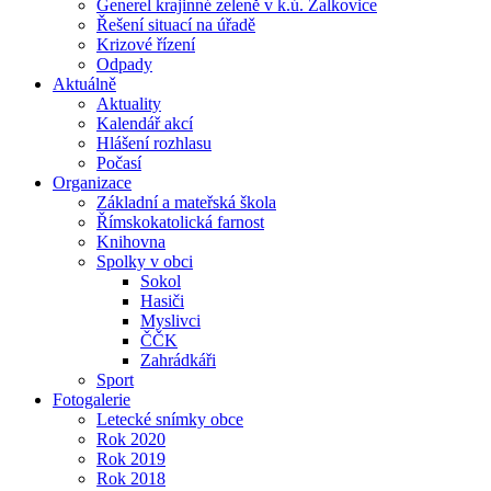
Generel krajinné zeleně v k.ú. Žalkovice
Řešení situací na úřadě
Krizové řízení
Odpady
Aktuálně
Aktuality
Kalendář akcí
Hlášení rozhlasu
Počasí
Organizace
Základní a mateřská škola
Římskokatolická farnost
Knihovna
Spolky v obci
Sokol
Hasiči
Myslivci
ČČK
Zahrádkáři
Sport
Fotogalerie
Letecké snímky obce
Rok 2020
Rok 2019
Rok 2018