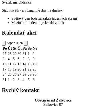
Svátek má
Oldřiška
Státní svátky a významné dny na dnešek:
Světový den boje za zákaz jaderných zbraní
Mezinárodní den boje lékařů za mír
Kalendář akcí
Srpen
2026
Po
Út
St
Čt
Pá
So
Ne
27
28
29
30
31
1
2
3
4
5
6
7
8
9
10
11
12
13
14
15
16
17
18
19
20
21
22
23
24
25
26
27
28
29
30
31
1
2
3
4
5
6
Rychlý kontakt
Obecní úřad Žalkovice
Žalkovice 97