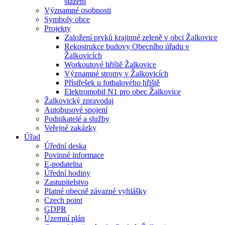
stažení
Významné osobnosti
Symboly obce
Projekty
Založení prvků krajinné zeleně v obci Žalkovice
Rekostrukce budovy Obecního úřadu v
Žalkovicích
Workoutové hřiště Žalkovice
Významné stromy v Žalkovicích
Přístřešek u fotbalového hřiště
Elektromobil N1 pro obec Žalkovice
Žalkovický zpravodaj
Autobusové spojení
Podnikatelé a služby
Veřejné zakázky
Úřad
Úřední deska
Povinné informace
E-podatelna
Úřední hodiny
Zastupitelstvo
Platné obecně závazné vyhlášky
Czech point
GDPR
Územní plán