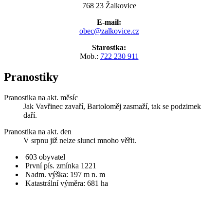
768 23 Žalkovice
E-mail:
obec@zalkovice.cz
Starostka:
Mob.:
722 230 911
Pranostiky
Pranostika na akt. měsíc
Jak Vavřinec zavaří, Bartoloměj zasmaží, tak se podzimek
daří.
Pranostika na akt. den
V srpnu již nelze slunci mnoho věřit.
603 obyvatel
První pís. zmínka 1221
Nadm. výška: 197 m n. m
Katastrální výměra: 681 ha