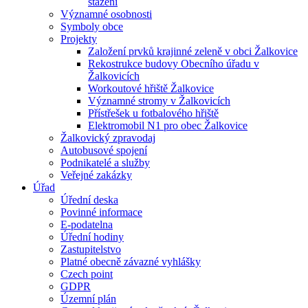
stažení
Významné osobnosti
Symboly obce
Projekty
Založení prvků krajinné zeleně v obci Žalkovice
Rekostrukce budovy Obecního úřadu v
Žalkovicích
Workoutové hřiště Žalkovice
Významné stromy v Žalkovicích
Přístřešek u fotbalového hřiště
Elektromobil N1 pro obec Žalkovice
Žalkovický zpravodaj
Autobusové spojení
Podnikatelé a služby
Veřejné zakázky
Úřad
Úřední deska
Povinné informace
E-podatelna
Úřední hodiny
Zastupitelstvo
Platné obecně závazné vyhlášky
Czech point
GDPR
Územní plán