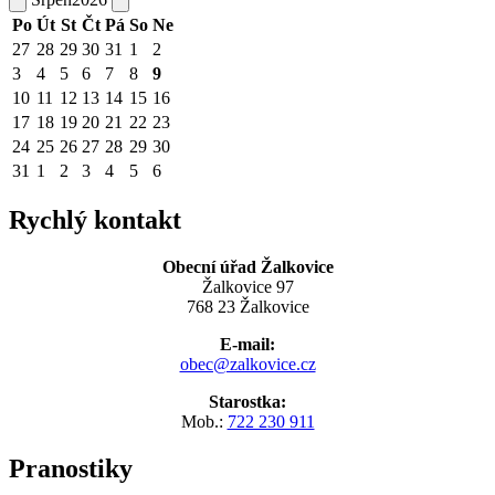
Po
Út
St
Čt
Pá
So
Ne
27
28
29
30
31
1
2
3
4
5
6
7
8
9
10
11
12
13
14
15
16
17
18
19
20
21
22
23
24
25
26
27
28
29
30
31
1
2
3
4
5
6
Rychlý kontakt
Obecní úřad Žalkovice
Žalkovice 97
768 23 Žalkovice
E-mail:
obec@zalkovice.cz
Starostka:
Mob.:
722 230 911
Pranostiky