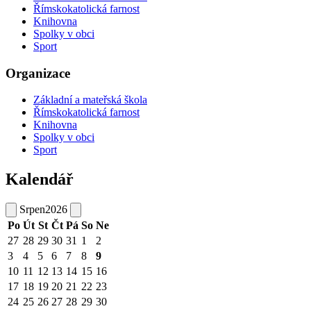
Římskokatolická farnost
Knihovna
Spolky v obci
Sport
Organizace
Základní a mateřská škola
Římskokatolická farnost
Knihovna
Spolky v obci
Sport
Kalendář
Srpen
2026
Po
Út
St
Čt
Pá
So
Ne
27
28
29
30
31
1
2
3
4
5
6
7
8
9
10
11
12
13
14
15
16
17
18
19
20
21
22
23
24
25
26
27
28
29
30