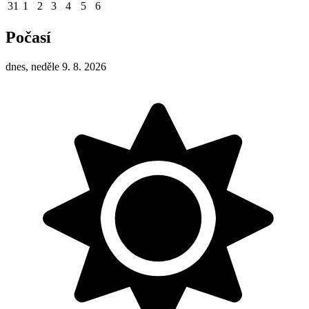
31
1
2
3
4
5
6
Počasí
dnes, neděle 9. 8. 2026