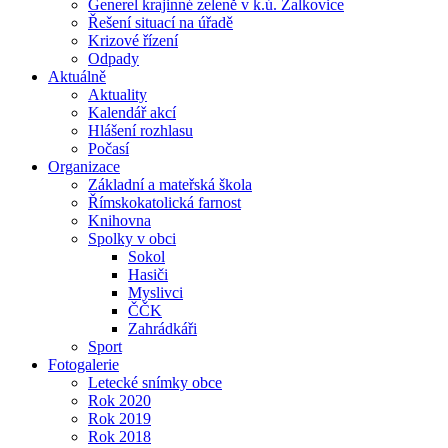
Generel krajinné zeleně v k.ú. Žalkovice
Řešení situací na úřadě
Krizové řízení
Odpady
Aktuálně
Aktuality
Kalendář akcí
Hlášení rozhlasu
Počasí
Organizace
Základní a mateřská škola
Římskokatolická farnost
Knihovna
Spolky v obci
Sokol
Hasiči
Myslivci
ČČK
Zahrádkáři
Sport
Fotogalerie
Letecké snímky obce
Rok 2020
Rok 2019
Rok 2018