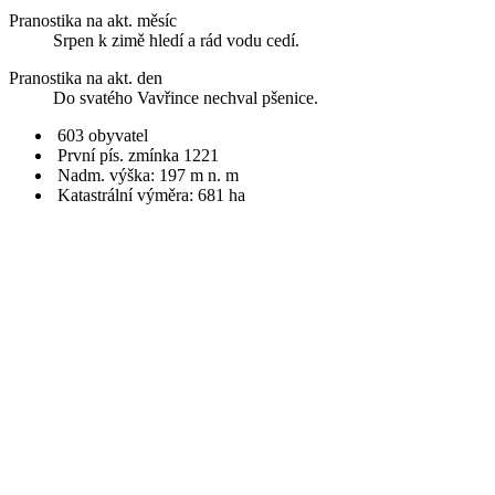
Pranostika na akt. měsíc
Srpen k zimě hledí a rád vodu cedí.
Pranostika na akt. den
Do svatého Vavřince nechval pšenice.
603 obyvatel
První pís. zmínka 1221
Nadm. výška: 197 m n. m
Katastrální výměra: 681 ha