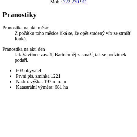
Mob.:
722 230 911
Pranostiky
Pranostika na akt. měsíc
Z počátku toho měsíce říká se, že opět studený vítr ze strnišť
fouká.
Pranostika na akt. den
Jak Vavřinec zavaří, Bartoloměj zasmaží, tak se podzimek
podaří.
603 obyvatel
První pís. zmínka 1221
Nadm. výška: 197 m n. m
Katastrální výměra: 681 ha