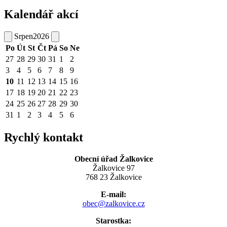
Kalendář akcí
Srpen
2026
Po
Út
St
Čt
Pá
So
Ne
27
28
29
30
31
1
2
3
4
5
6
7
8
9
10
11
12
13
14
15
16
17
18
19
20
21
22
23
24
25
26
27
28
29
30
31
1
2
3
4
5
6
Rychlý kontakt
Obecní úřad Žalkovice
Žalkovice 97
768 23 Žalkovice
E-mail:
obec@zalkovice.cz
Starostka: