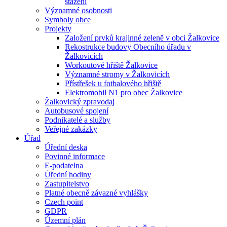
stažení
Významné osobnosti
Symboly obce
Projekty
Založení prvků krajinné zeleně v obci Žalkovice
Rekostrukce budovy Obecního úřadu v
Žalkovicích
Workoutové hřiště Žalkovice
Významné stromy v Žalkovicích
Přístřešek u fotbalového hřiště
Elektromobil N1 pro obec Žalkovice
Žalkovický zpravodaj
Autobusové spojení
Podnikatelé a služby
Veřejné zakázky
Úřad
Úřední deska
Povinné informace
E-podatelna
Úřední hodiny
Zastupitelstvo
Platné obecně závazné vyhlášky
Czech point
GDPR
Územní plán