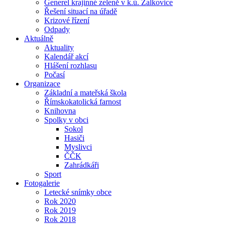
Generel krajinné zeleně v k.ú. Žalkovice
Řešení situací na úřadě
Krizové řízení
Odpady
Aktuálně
Aktuality
Kalendář akcí
Hlášení rozhlasu
Počasí
Organizace
Základní a mateřská škola
Římskokatolická farnost
Knihovna
Spolky v obci
Sokol
Hasiči
Myslivci
ČČK
Zahrádkáři
Sport
Fotogalerie
Letecké snímky obce
Rok 2020
Rok 2019
Rok 2018